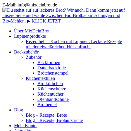
E-Mail: info@mixdeinbrot.de
Über MixDeinBrot
Lupinenprodukte
Rezeptheft – Kochen mit Lupinen: Leckere Rezepte
mit der eiweißreichen Hülsenfrucht
Backzubehör
Zubehör
Backformen
Dauerbackfolie
Brötchenstempel
Küchentextilien
Brotkörbchen
Küchenschürze
Küchentücher
Ofenhandschuhe
Brotbeutel
Blog
Blog – Rezepte, Brote
Blog – Rezepte, Brotaufstriche
Mein Konto
Aktuelles