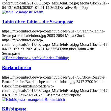
content/uploads/2017/03/Logo_MixDeinBrot.jpg
Mona Glock
2017-
04-13 16:34:30
2021-01-21 14:36:54
Kreative Brot Pops
Tahin über Tahin – die Sesampaste
https://mixdeinbrot.de/wp-content/uploads/2017/04/Tahin-Tahina-
Sesampaste-mixdeinbrot.jpg
2083
2684
Mona Glock
https://mixdeinbrot.de/wp-
content/uploads/2017/03/Logo_MixDeinBrot.jpg
Mona Glock
2017-
04-12 16:31:31
2021-01-21 14:37:54
Tahin über Tahin – die
Sesampaste
Bärlauchpesto
https://mixdeinbrot.de/wp-content/uploads/2017/03/Blog-Rezepte-
Brotaufstriche-Baerlauchpesto-mixdeinbrot.jpg
3417
2700
Mona
Glock
https://mixdeinbrot.de/wp-
content/uploads/2017/03/Logo_MixDeinBrot.jpg
Mona Glock
2017-
03-26 12:11:46
2021-01-21 14:37:25
Bärlauchpesto
Kürbispesto