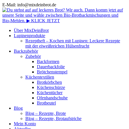
E-Mail: info@mixdeinbrot.de
Über MixDeinBrot
Lupinenprodukte
Rezeptheft – Kochen mit Lupinen: Leckere Rezepte
mit der eiweißreichen Hülsenfrucht
Backzubehör
Zubehör
Backformen
Dauerbackfolie
Brötchenstempel
Küchentextilien
Brotkörbchen
Küchenschürze
Küchentücher
Ofenhandschuhe
Brotbeutel
Blog
Blog – Rezepte, Brote
Blog – Rezepte, Brotaufstriche
Mein Konto
Aktuelles