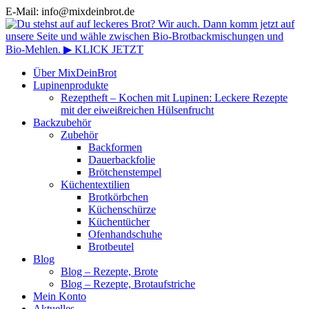
E-Mail: info@mixdeinbrot.de
Über MixDeinBrot
Lupinenprodukte
Rezeptheft – Kochen mit Lupinen: Leckere Rezepte
mit der eiweißreichen Hülsenfrucht
Backzubehör
Zubehör
Backformen
Dauerbackfolie
Brötchenstempel
Küchentextilien
Brotkörbchen
Küchenschürze
Küchentücher
Ofenhandschuhe
Brotbeutel
Blog
Blog – Rezepte, Brote
Blog – Rezepte, Brotaufstriche
Mein Konto
Aktuelles