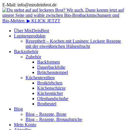
E-Mail: info@mixdeinbrot.de
Über MixDeinBrot
Lupinenprodukte
Rezeptheft – Kochen mit Lupinen: Leckere Rezepte
mit der eiweißreichen Hülsenfrucht
Backzubehör
Zubehör
Backformen
Dauerbackfolie
Brötchenstempel
Küchentextilien
Brotkörbchen
Küchenschürze
Küchentücher
Ofenhandschuhe
Brotbeutel
Blog
Blog – Rezepte, Brote
Blog – Rezepte, Brotaufstriche
Mein Konto
Aktuelles