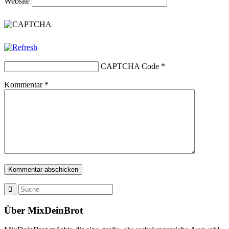
Website
CAPTCHA Code
*
Kommentar
*
Über MixDeinBrot