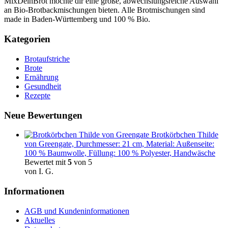
MixDeinBrot möchte dir eine große, abwechslungsreiche Auswahl
an Bio-Brotbackmischungen bieten. Alle Brotmischungen sind
made in Baden-Württemberg und 100 % Bio.
Kategorien
Brotaufstriche
Brote
Ernährung
Gesundheit
Rezepte
Neue Bewertungen
Brotkörbchen Thilde
von Greengate, Durchmesser: 21 cm, Material: Außenseite:
100 % Baumwolle, Füllung: 100 % Polyester, Handwäsche
Bewertet mit
5
von 5
von I. G.
Informationen
AGB und Kundeninformationen
Aktuelles