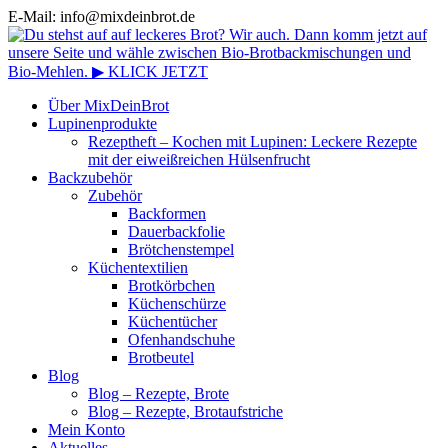
E-Mail: info@mixdeinbrot.de
Über MixDeinBrot
Lupinenprodukte
Rezeptheft – Kochen mit Lupinen: Leckere Rezepte
mit der eiweißreichen Hülsenfrucht
Backzubehör
Zubehör
Backformen
Dauerbackfolie
Brötchenstempel
Küchentextilien
Brotkörbchen
Küchenschürze
Küchentücher
Ofenhandschuhe
Brotbeutel
Blog
Blog – Rezepte, Brote
Blog – Rezepte, Brotaufstriche
Mein Konto
Aktuelles