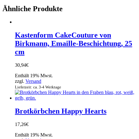
x
Ähnliche Produkte
90
cm,
Material:
Baumwolle,
max.
Kastenform CakeCouture von
bei
Birkmann, Emaille-Beschichtung, 25
40
Grad
cm
waschen,
neu
30,94
€
Menge
Enthält 19% Mwst.
zzgl.
Versand
Lieferzeit: ca. 3-4 Werktage
Brotkörbchen Happy Hearts
17,26
€
Enthält 19% Mwst.