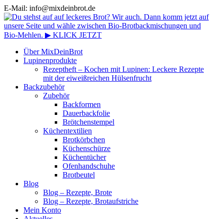
E-Mail: info@mixdeinbrot.de
Über MixDeinBrot
Lupinenprodukte
Rezeptheft – Kochen mit Lupinen: Leckere Rezepte
mit der eiweißreichen Hülsenfrucht
Backzubehör
Zubehör
Backformen
Dauerbackfolie
Brötchenstempel
Küchentextilien
Brotkörbchen
Küchenschürze
Küchentücher
Ofenhandschuhe
Brotbeutel
Blog
Blog – Rezepte, Brote
Blog – Rezepte, Brotaufstriche
Mein Konto
Aktuelles