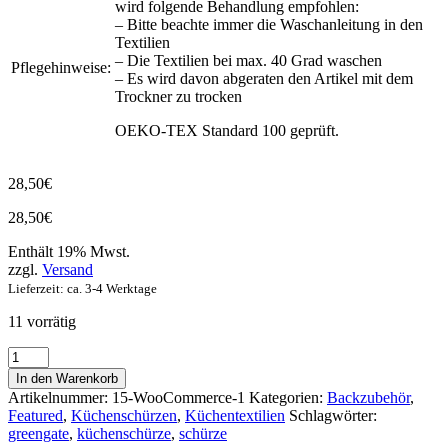
wird folgende Behandlung empfohlen:
– Bitte beachte immer die Waschanleitung in den
Textilien
– Die Textilien bei max. 40 Grad waschen
Pflegehinweise:
– Es wird davon abgeraten den Artikel mit dem
Trockner zu trocken
OEKO-TEX Standard 100 geprüft.
28,50
€
28,50
€
Enthält 19% Mwst.
zzgl.
Versand
Lieferzeit: ca. 3-4 Werktage
11 vorrätig
Küchenschürze
Emmaline
In den Warenkorb
white
Artikelnummer:
15-WooCommerce-1
Kategorien:
Backzubehör
,
von
Featured
,
Küchenschürzen
,
Küchentextilien
Schlagwörter:
Greengate,
greengate
,
küchenschürze
,
schürze
70