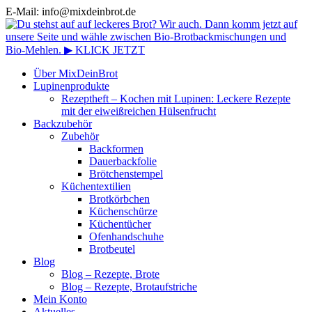
E-Mail: info@mixdeinbrot.de
Über MixDeinBrot
Lupinenprodukte
Rezeptheft – Kochen mit Lupinen: Leckere Rezepte
mit der eiweißreichen Hülsenfrucht
Backzubehör
Zubehör
Backformen
Dauerbackfolie
Brötchenstempel
Küchentextilien
Brotkörbchen
Küchenschürze
Küchentücher
Ofenhandschuhe
Brotbeutel
Blog
Blog – Rezepte, Brote
Blog – Rezepte, Brotaufstriche
Mein Konto
Aktuelles