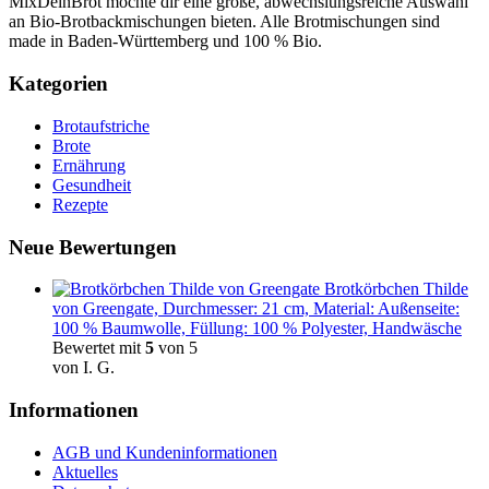
MixDeinBrot möchte dir eine große, abwechslungsreiche Auswahl
an Bio-Brotbackmischungen bieten. Alle Brotmischungen sind
made in Baden-Württemberg und 100 % Bio.
Kategorien
Brotaufstriche
Brote
Ernährung
Gesundheit
Rezepte
Neue Bewertungen
Brotkörbchen Thilde
von Greengate, Durchmesser: 21 cm, Material: Außenseite:
100 % Baumwolle, Füllung: 100 % Polyester, Handwäsche
Bewertet mit
5
von 5
von I. G.
Informationen
AGB und Kundeninformationen
Aktuelles