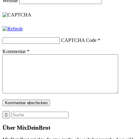
Website
CAPTCHA Code
*
Kommentar
*
Über MixDeinBrot