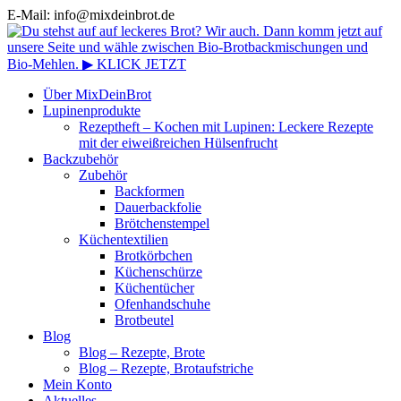
E-Mail: info@mixdeinbrot.de
Über MixDeinBrot
Lupinenprodukte
Rezeptheft – Kochen mit Lupinen: Leckere Rezepte
mit der eiweißreichen Hülsenfrucht
Backzubehör
Zubehör
Backformen
Dauerbackfolie
Brötchenstempel
Küchentextilien
Brotkörbchen
Küchenschürze
Küchentücher
Ofenhandschuhe
Brotbeutel
Blog
Blog – Rezepte, Brote
Blog – Rezepte, Brotaufstriche
Mein Konto
Aktuelles