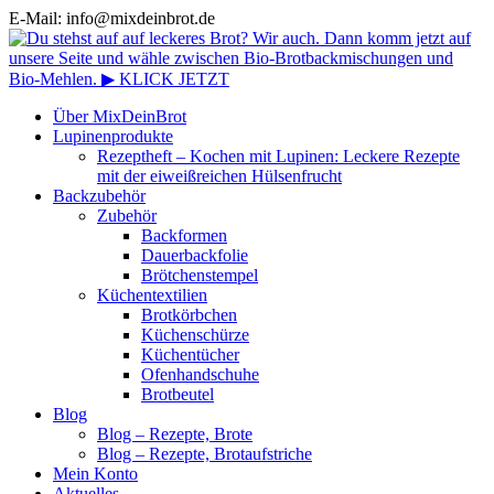
E-Mail: info@mixdeinbrot.de
Über MixDeinBrot
Lupinenprodukte
Rezeptheft – Kochen mit Lupinen: Leckere Rezepte
mit der eiweißreichen Hülsenfrucht
Backzubehör
Zubehör
Backformen
Dauerbackfolie
Brötchenstempel
Küchentextilien
Brotkörbchen
Küchenschürze
Küchentücher
Ofenhandschuhe
Brotbeutel
Blog
Blog – Rezepte, Brote
Blog – Rezepte, Brotaufstriche
Mein Konto
Aktuelles