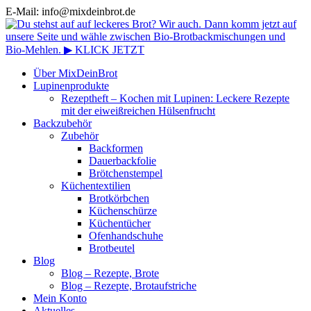
E-Mail: info@mixdeinbrot.de
Über MixDeinBrot
Lupinenprodukte
Rezeptheft – Kochen mit Lupinen: Leckere Rezepte
mit der eiweißreichen Hülsenfrucht
Backzubehör
Zubehör
Backformen
Dauerbackfolie
Brötchenstempel
Küchentextilien
Brotkörbchen
Küchenschürze
Küchentücher
Ofenhandschuhe
Brotbeutel
Blog
Blog – Rezepte, Brote
Blog – Rezepte, Brotaufstriche
Mein Konto
Aktuelles