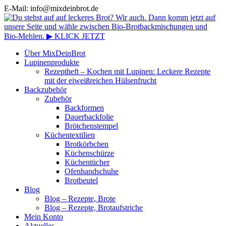
E-Mail: info@mixdeinbrot.de
Über MixDeinBrot
Lupinenprodukte
Rezeptheft – Kochen mit Lupinen: Leckere Rezepte
mit der eiweißreichen Hülsenfrucht
Backzubehör
Zubehör
Backformen
Dauerbackfolie
Brötchenstempel
Küchentextilien
Brotkörbchen
Küchenschürze
Küchentücher
Ofenhandschuhe
Brotbeutel
Blog
Blog – Rezepte, Brote
Blog – Rezepte, Brotaufstriche
Mein Konto
Aktuelles