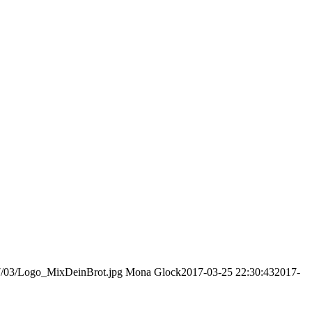
17/03/Logo_MixDeinBrot.jpg
Mona Glock
2017-03-25 22:30:43
2017-