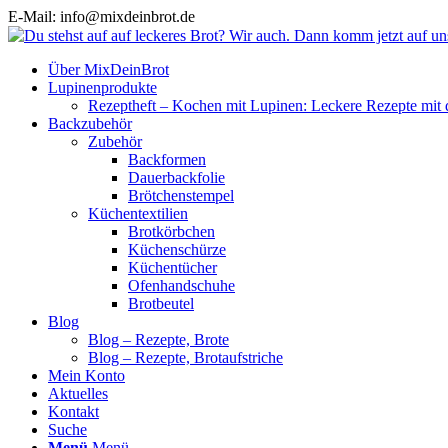
E-Mail: info@mixdeinbrot.de
Über MixDeinBrot
Lupinenprodukte
Rezeptheft – Kochen mit Lupinen: Leckere Rezepte mit 
Backzubehör
Zubehör
Backformen
Dauerbackfolie
Brötchenstempel
Küchentextilien
Brotkörbchen
Küchenschürze
Küchentücher
Ofenhandschuhe
Brotbeutel
Blog
Blog – Rezepte, Brote
Blog – Rezepte, Brotaufstriche
Mein Konto
Aktuelles
Kontakt
Suche
Menü
Menü