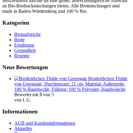
MixDeinBrot möchte dir eine große, abwechslungsreiche Auswahl
an Bio-Brotbackmischungen bieten. Alle Brotmischungen sind
made in Baden-Württemberg und 100 % Bio.
Kategorien
Brotaufstriche
Brote
Ernährung
Gesundheit
Rezepte
Neue Bewertungen
Brotkörbchen Thilde
von Greengate, Durchmesser: 21 cm, Material: Außenseite:
100 % Baumwolle, Füllung: 100 % Polyester, Handwäsche
Bewertet mit
5
von 5
von I. G.
Informationen
AGB und Kundeninformationen
Aktuelles