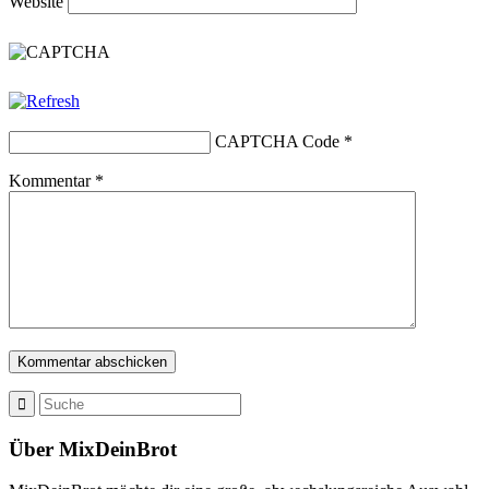
Website
CAPTCHA Code
*
Kommentar
*
Über MixDeinBrot