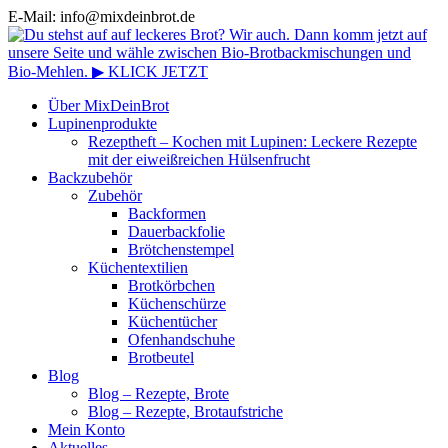
E-Mail: info@mixdeinbrot.de
Über MixDeinBrot
Lupinenprodukte
Rezeptheft – Kochen mit Lupinen: Leckere Rezepte
mit der eiweißreichen Hülsenfrucht
Backzubehör
Zubehör
Backformen
Dauerbackfolie
Brötchenstempel
Küchentextilien
Brotkörbchen
Küchenschürze
Küchentücher
Ofenhandschuhe
Brotbeutel
Blog
Blog – Rezepte, Brote
Blog – Rezepte, Brotaufstriche
Mein Konto
Aktuelles