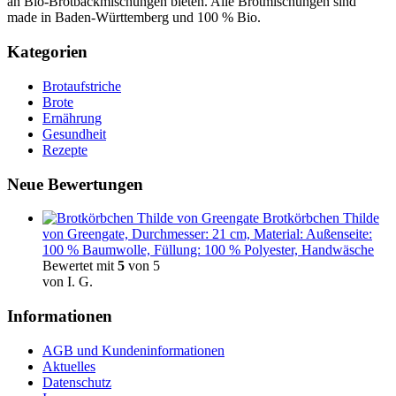
an Bio-Brotbackmischungen bieten. Alle Brotmischungen sind
made in Baden-Württemberg und 100 % Bio.
Kategorien
Brotaufstriche
Brote
Ernährung
Gesundheit
Rezepte
Neue Bewertungen
Brotkörbchen Thilde
von Greengate, Durchmesser: 21 cm, Material: Außenseite:
100 % Baumwolle, Füllung: 100 % Polyester, Handwäsche
Bewertet mit
5
von 5
von I. G.
Informationen
AGB und Kundeninformationen
Aktuelles
Datenschutz