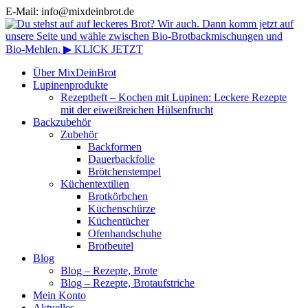
E-Mail: info@mixdeinbrot.de
Über MixDeinBrot
Lupinenprodukte
Rezeptheft – Kochen mit Lupinen: Leckere Rezepte
mit der eiweißreichen Hülsenfrucht
Backzubehör
Zubehör
Backformen
Dauerbackfolie
Brötchenstempel
Küchentextilien
Brotkörbchen
Küchenschürze
Küchentücher
Ofenhandschuhe
Brotbeutel
Blog
Blog – Rezepte, Brote
Blog – Rezepte, Brotaufstriche
Mein Konto
Aktuelles