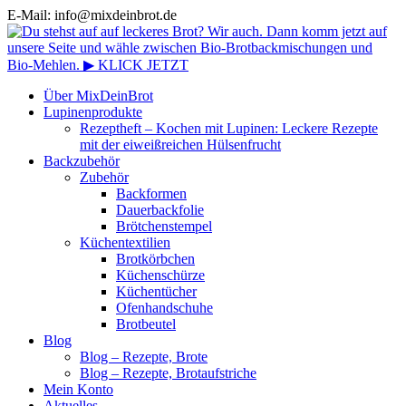
E-Mail: info@mixdeinbrot.de
Über MixDeinBrot
Lupinenprodukte
Rezeptheft – Kochen mit Lupinen: Leckere Rezepte
mit der eiweißreichen Hülsenfrucht
Backzubehör
Zubehör
Backformen
Dauerbackfolie
Brötchenstempel
Küchentextilien
Brotkörbchen
Küchenschürze
Küchentücher
Ofenhandschuhe
Brotbeutel
Blog
Blog – Rezepte, Brote
Blog – Rezepte, Brotaufstriche
Mein Konto
Aktuelles