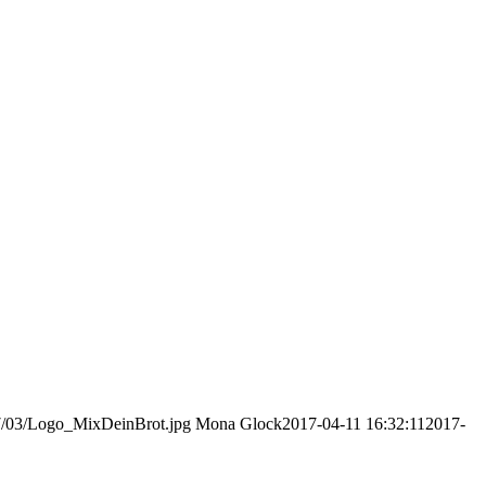
17/03/Logo_MixDeinBrot.jpg
Mona Glock
2017-04-11 16:32:11
2017-