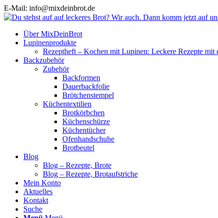
E-Mail: info@mixdeinbrot.de
Über MixDeinBrot
Lupinenprodukte
Rezeptheft – Kochen mit Lupinen: Leckere Rezepte mit 
Backzubehör
Zubehör
Backformen
Dauerbackfolie
Brötchenstempel
Küchentextilien
Brotkörbchen
Küchenschürze
Küchentücher
Ofenhandschuhe
Brotbeutel
Blog
Blog – Rezepte, Brote
Blog – Rezepte, Brotaufstriche
Mein Konto
Aktuelles
Kontakt
Suche
Menü
Menü