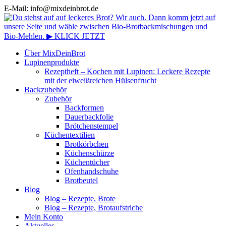
E-Mail: info@mixdeinbrot.de
Über MixDeinBrot
Lupinenprodukte
Rezeptheft – Kochen mit Lupinen: Leckere Rezepte
mit der eiweißreichen Hülsenfrucht
Backzubehör
Zubehör
Backformen
Dauerbackfolie
Brötchenstempel
Küchentextilien
Brotkörbchen
Küchenschürze
Küchentücher
Ofenhandschuhe
Brotbeutel
Blog
Blog – Rezepte, Brote
Blog – Rezepte, Brotaufstriche
Mein Konto
Aktuelles