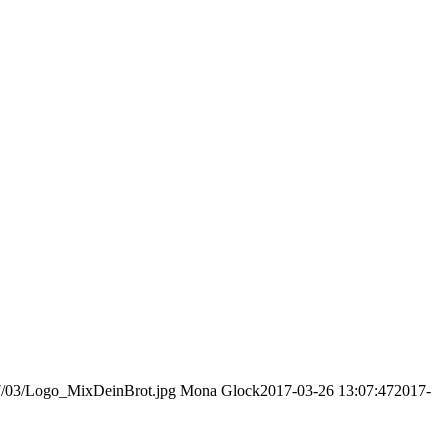
17/03/Logo_MixDeinBrot.jpg
Mona Glock
2017-03-26 13:07:47
2017-