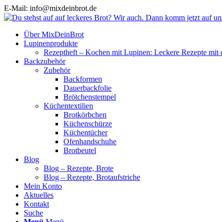
E-Mail: info@mixdeinbrot.de
Über MixDeinBrot
Lupinenprodukte
Rezeptheft – Kochen mit Lupinen: Leckere Rezepte mit 
Backzubehör
Zubehör
Backformen
Dauerbackfolie
Brötchenstempel
Küchentextilien
Brotkörbchen
Küchenschürze
Küchentücher
Ofenhandschuhe
Brotbeutel
Blog
Blog – Rezepte, Brote
Blog – Rezepte, Brotaufstriche
Mein Konto
Aktuelles
Kontakt
Suche
Menü
Menü