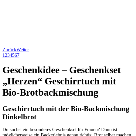
Zurück
Weiter
1
2
3
4
5
6
7
Geschenkidee – Geschenkset
„
Herzen
“
Geschirrtuch mit
Bio-Brotbackmischung
Geschirrtuch mit der Bio-Backmischung
Dinkelbrot
Du suchst ein besonderes Geschenkset für Frauen? Dann ist
möglicherweise ein Backerlebnis genau richtig. Brot selber machen