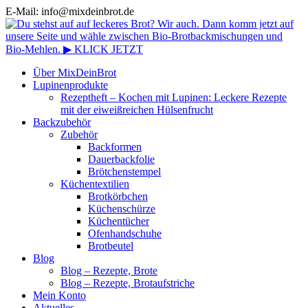
E-Mail: info@mixdeinbrot.de
Über MixDeinBrot
Lupinenprodukte
Rezeptheft – Kochen mit Lupinen: Leckere Rezepte
mit der eiweißreichen Hülsenfrucht
Backzubehör
Zubehör
Backformen
Dauerbackfolie
Brötchenstempel
Küchentextilien
Brotkörbchen
Küchenschürze
Küchentücher
Ofenhandschuhe
Brotbeutel
Blog
Blog – Rezepte, Brote
Blog – Rezepte, Brotaufstriche
Mein Konto
Aktuelles