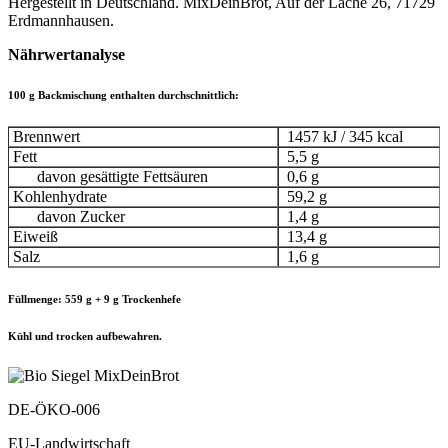
Hergestellt in Deutschland. MixDeinBrot, Auf der Lache 26, 71729
Erdmannhausen.
Nährwertanalyse
100 g Backmischung enthalten durchschnittlich:
Brennwert
1457 kJ / 345 kcal
Fett
5,5 g
davon gesättigte Fettsäuren
0,6 g
Kohlenhydrate
59,2 g
davon Zucker
1,4 g
Eiweiß
13,4 g
Salz
1,6 g
Füllmenge: 559 g + 9 g Trockenhefe
Kühl und trocken aufbewahren.
DE-ÖKO-006
EU-Landwirtschaft