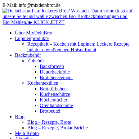
E-Mail: info@mixdeinbrot.de
Über MixDeinBrot
Lupinenprodukte
Rezeptheft – Kochen mit Lupinen: Leckere Rezepte
mit der eiweißreichen Hülsenfrucht
Backzubehör
Zubehör
Backformen
Dauerbackfolie
Brötchenstempel
Küchentextilien
Brotkörbchen
Küchenschürze
Küchentücher
Ofenhandschuhe
Brotbeutel
Blog
Blog – Rezepte, Brote
Blog – Rezepte, Brotaufstriche
Mein Konto
Aktuelles