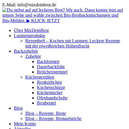
E-Mail: info@mixdeinbrot.de
Über MixDeinBrot
Lupinenprodukte
Rezeptheft – Kochen mit Lupinen: Leckere Rezepte
mit der eiweißreichen Hülsenfrucht
Backzubehör
Zubehör
Backformen
Dauerbackfolie
Brötchenstempel
Küchentextilien
Brotkörbchen
Küchenschürze
Küchentücher
Ofenhandschuhe
Brotbeutel
Blog
Blog – Rezepte, Brote
Blog – Rezepte, Brotaufstriche
Mein Konto
Aktuelles