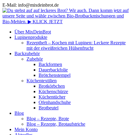
E-Mail: info@mixdeinbrot.de
Über MixDeinBrot
Lupinenprodukte
Rezeptheft – Kochen mit Lupinen: Leckere Rezepte
mit der eiweißreichen Hülsenfrucht
Backzubehör
Zubehör
Backformen
Dauerbackfolie
Brötchenstempel
Küchentextilien
Brotkörbchen
Küchenschürze
Küchentücher
Ofenhandschuhe
Brotbeutel
Blog
Blog – Rezepte, Brote
Blog – Rezepte, Brotaufstriche
Mein Konto
Aktuelles