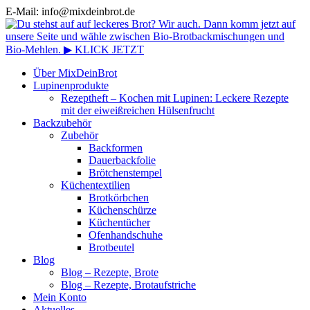
E-Mail: info@mixdeinbrot.de
Über MixDeinBrot
Lupinenprodukte
Rezeptheft – Kochen mit Lupinen: Leckere Rezepte
mit der eiweißreichen Hülsenfrucht
Backzubehör
Zubehör
Backformen
Dauerbackfolie
Brötchenstempel
Küchentextilien
Brotkörbchen
Küchenschürze
Küchentücher
Ofenhandschuhe
Brotbeutel
Blog
Blog – Rezepte, Brote
Blog – Rezepte, Brotaufstriche
Mein Konto
Aktuelles