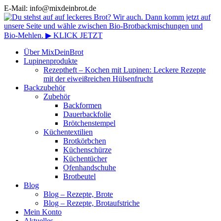
E-Mail: info@mixdeinbrot.de
Über MixDeinBrot
Lupinenprodukte
Rezeptheft – Kochen mit Lupinen: Leckere Rezepte
mit der eiweißreichen Hülsenfrucht
Backzubehör
Zubehör
Backformen
Dauerbackfolie
Brötchenstempel
Küchentextilien
Brotkörbchen
Küchenschürze
Küchentücher
Ofenhandschuhe
Brotbeutel
Blog
Blog – Rezepte, Brote
Blog – Rezepte, Brotaufstriche
Mein Konto
Aktuelles