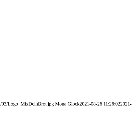
17/03/Logo_MixDeinBrot.jpg
Mona Glock
2021-08-26 11:26:02
2021-