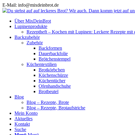
E-Mail: info@mixdeinbrot.de
Über MixDeinBrot
Lupinenprodukte
Rezeptheft – Kochen mit Lupinen: Leckere Rezepte mit 
Backzubehör
Zubehör
Backformen
Dauerbackfolie
Brötchenstempel
Küchentextilien
Brotkörbchen
Küchenschürze
Küchentücher
Ofenhandschuhe
Brotbeutel
Blog
Blog – Rezepte, Brote
Blog – Rezepte, Brotaufstriche
Mein Konto
Aktuelles
Kontakt
Suche
Menü
Menü