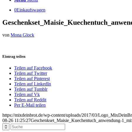
0
Einkaufswagen
Geschenkset_Maisie_Kuechentuch_anwen
von
Mona Glock
Eintrag teilen
Teilen auf Facebook
Teilen auf Twitter
Teilen auf Pinterest
Teilen auf LinkedIn
Teilen auf Tumblr
Teilen auf Vk
Teilen auf Reddit
Per E-Mail teilen
https://mixdeinbrot.de/wp-content/uploads/2017/03/Logo_MixDeinBr
08-26 11:25:27
Geschenkset_Maisie_Kuechentuch_anwendung-1_mix