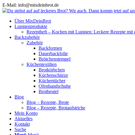
E-Mail: info@mixdeinbrot.de
Über MixDeinBrot
Lupinenprodukte
Rezeptheft – Kochen mit Lupinen: Leckere Rezepte mit 
Backzubehör
Zubehör
Backformen
Dauerbackfolie
Brötchenstempel
Küchentextilien
Brotkörbchen
Küchenschürze
Küchentücher
Ofenhandschuhe
Brotbeutel
Blog
Blog – Rezepte, Brote
Blog – Rezepte, Brotaufstriche
Mein Konto
Aktuelles
Kontakt
Suche
Menü
Menü