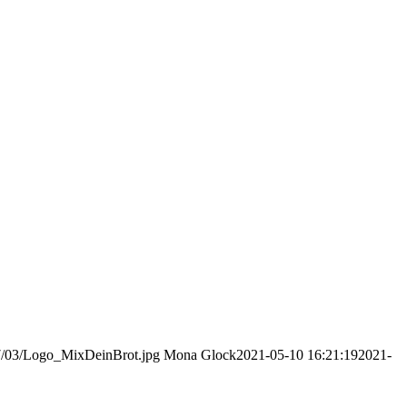
17/03/Logo_MixDeinBrot.jpg
Mona Glock
2021-05-10 16:21:19
2021-