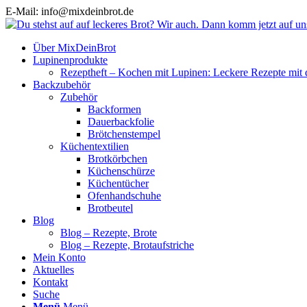
E-Mail: info@mixdeinbrot.de
Über MixDeinBrot
Lupinenprodukte
Rezeptheft – Kochen mit Lupinen: Leckere Rezepte mit 
Backzubehör
Zubehör
Backformen
Dauerbackfolie
Brötchenstempel
Küchentextilien
Brotkörbchen
Küchenschürze
Küchentücher
Ofenhandschuhe
Brotbeutel
Blog
Blog – Rezepte, Brote
Blog – Rezepte, Brotaufstriche
Mein Konto
Aktuelles
Kontakt
Suche
Menü
Menü