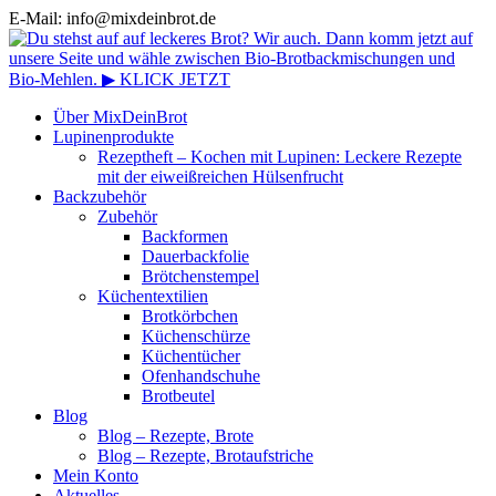
E-Mail: info@mixdeinbrot.de
Über MixDeinBrot
Lupinenprodukte
Rezeptheft – Kochen mit Lupinen: Leckere Rezepte
mit der eiweißreichen Hülsenfrucht
Backzubehör
Zubehör
Backformen
Dauerbackfolie
Brötchenstempel
Küchentextilien
Brotkörbchen
Küchenschürze
Küchentücher
Ofenhandschuhe
Brotbeutel
Blog
Blog – Rezepte, Brote
Blog – Rezepte, Brotaufstriche
Mein Konto
Aktuelles