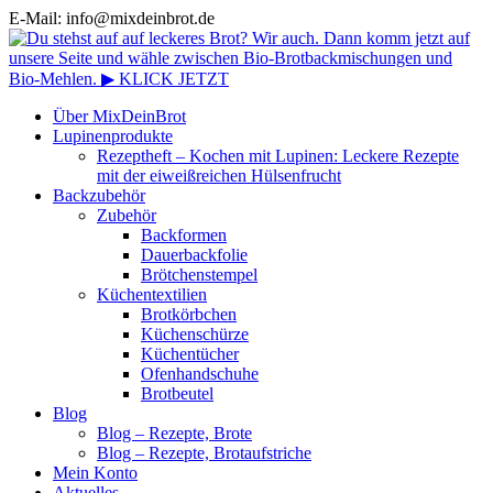
E-Mail: info@mixdeinbrot.de
Über MixDeinBrot
Lupinenprodukte
Rezeptheft – Kochen mit Lupinen: Leckere Rezepte
mit der eiweißreichen Hülsenfrucht
Backzubehör
Zubehör
Backformen
Dauerbackfolie
Brötchenstempel
Küchentextilien
Brotkörbchen
Küchenschürze
Küchentücher
Ofenhandschuhe
Brotbeutel
Blog
Blog – Rezepte, Brote
Blog – Rezepte, Brotaufstriche
Mein Konto
Aktuelles