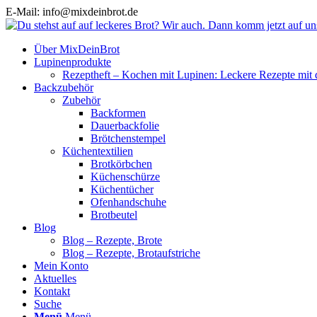
E-Mail: info@mixdeinbrot.de
Über MixDeinBrot
Lupinenprodukte
Rezeptheft – Kochen mit Lupinen: Leckere Rezepte mit 
Backzubehör
Zubehör
Backformen
Dauerbackfolie
Brötchenstempel
Küchentextilien
Brotkörbchen
Küchenschürze
Küchentücher
Ofenhandschuhe
Brotbeutel
Blog
Blog – Rezepte, Brote
Blog – Rezepte, Brotaufstriche
Mein Konto
Aktuelles
Kontakt
Suche
Menü
Menü