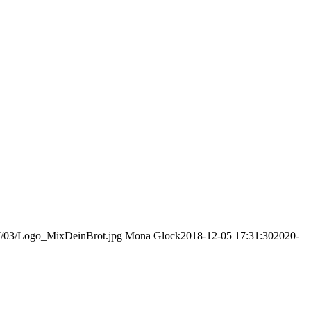
17/03/Logo_MixDeinBrot.jpg
Mona Glock
2018-12-05 17:31:30
2020-